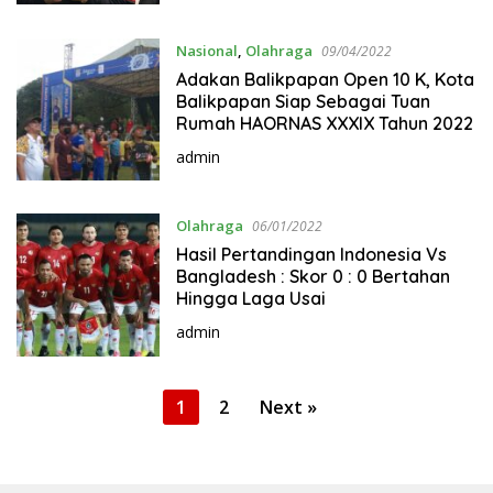
Nasional
,
Olahraga
09/04/2022
Adakan Balikpapan Open 10 K, Kota
Balikpapan Siap Sebagai Tuan
Rumah HAORNAS XXXIX Tahun 2022
admin
Olahraga
06/01/2022
Hasil Pertandingan Indonesia Vs
Bangladesh : Skor 0 : 0 Bertahan
Hingga Laga Usai
admin
P
1
2
Next »
o
s