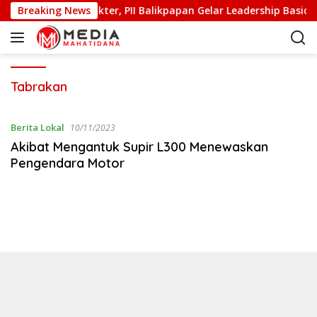
S
alitas dan Berkarakter, PII Balikpapan Gelar Leadership Basic T
Breaking News
k
i
p
t
o
Tabrakan
c
o
Berita Lokal
10/11/2023
n
Akibat Mengantuk Supir L300 Menewaskan
t
Pengendara Motor
e
n
t