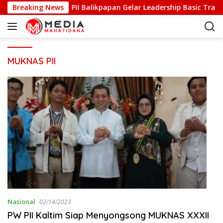
S
 dan Berkarakter, PII Balikpapan Gelar Leadership Basic Trainin
Breaking News
k
i
p
t
o
MUKNAS PII
c
o
n
t
e
n
t
Nasional
02/14/2023
PW PII Kaltim Siap Menyongsong MUKNAS XXXII