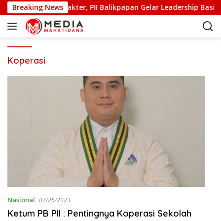
S
alitas dan Berkarakter, PII Balikpapan Gelar Leadership Basic T
Breaking News
k
i
p
t
o
Koperasi
c
o
n
t
e
n
t
Nasional
07/25/2023
Ketum PB PII : Pentingnya Koperasi Sekolah