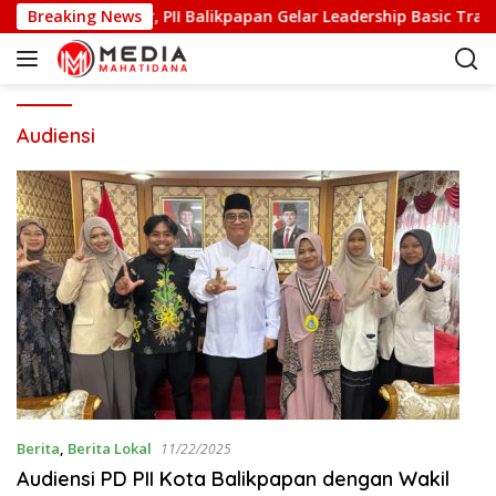
S
s dan Berkarakter, PII Balikpapan Gelar Leadership Basic Traini
Breaking News
k
i
p
t
o
Audiensi
c
o
n
t
e
n
t
Berita
,
Berita Lokal
11/22/2025
Audiensi PD PII Kota Balikpapan dengan Wakil