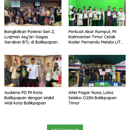
Bangkitkan Potensi Gen Z,
Perkuat Akar Rumput, PII
Luqman Asy’ari Gagas
Kalimantan Timur Cetak
Gerakan BTL di Balikpapan
Kader Pemandu Melalui LIT
Timur
dan KP2M di Samarinda
Audiensi PD PII Kota
Atlet Pagar Nusa, Lolos
Balikpapan dengan Wakil
Seleksi O2SN Balikpapan
Wali kota Balikpapan
Timur
Add Comment