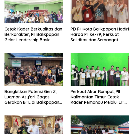
Cetak Kader Berkualitas dan
PD PII Kota Balikpapan Hadiri
Berkarakter, PII Balikpapan
Harba PII ke-79, Perkuat
Gelar Leadership Basic
Soliditas dan Semangat
Training
Kader
Bangkitkan Potensi Gen Z,
Perkuat Akar Rumput, PII
Luqman Asy’ari Gagas
Kalimantan Timur Cetak
Gerakan BTL di Balikpapan
Kader Pemandu Melalui LIT
Timur
dan KP2M di Samarinda