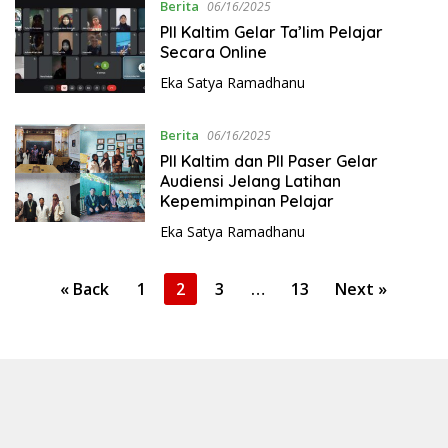
Berita
06/16/2025
PII Kaltim Gelar Ta’lim Pelajar
Secara Online
Eka Satya Ramadhanu
Berita
06/16/2025
PII Kaltim dan PII Paser Gelar
Audiensi Jelang Latihan
Kepemimpinan Pelajar
Eka Satya Ramadhanu
P
« Back
1
2
3
…
13
Next »
o
s
t
s
p