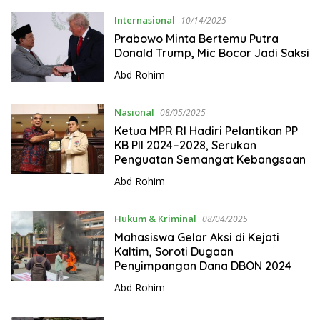
.
Internasional
10/14/2025
c
Prabowo Minta Bertemu Putra
o
Donald Trump, Mic Bocor Jadi Saksi
m
Abd Rohim
Nasional
08/05/2025
Ketua MPR RI Hadiri Pelantikan PP
KB PII 2024–2028, Serukan
Penguatan Semangat Kebangsaan
Abd Rohim
Hukum & Kriminal
08/04/2025
Mahasiswa Gelar Aksi di Kejati
Kaltim, Soroti Dugaan
Penyimpangan Dana DBON 2024
Abd Rohim