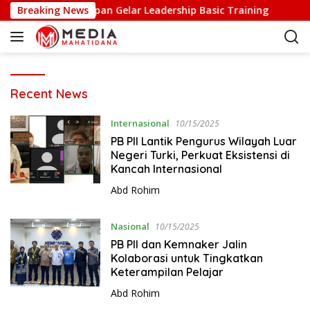
S
kter, PII Balikpapan Gelar Leadership Basic Training
Breaking News
PW
k
i
p
t
o
M
Recent News
c
e
o
d
Internasional
10/15/2025
n
i
PB PII Lantik Pengurus Wilayah Luar
t
a
Negeri Turki, Perkuat Eksistensi di
e
M
Kancah Internasional
n
a
t
Abd Rohim
h
a
t
Nasional
10/15/2025
i
PB PII dan Kemnaker Jalin
d
Kolaborasi untuk Tingkatkan
Keterampilan Pelajar
a
n
Abd Rohim
a