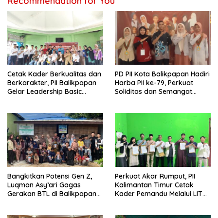
Recommendation for You
Cetak Kader Berkualitas dan
PD PII Kota Balikpapan Hadiri
Berkarakter, PII Balikpapan
Harba PII ke-79, Perkuat
Gelar Leadership Basic
Soliditas dan Semangat
Training
Kader
Bangkitkan Potensi Gen Z,
Perkuat Akar Rumput, PII
Luqman Asy’ari Gagas
Kalimantan Timur Cetak
Gerakan BTL di Balikpapan
Kader Pemandu Melalui LIT
Timur
dan KP2M di Samarinda