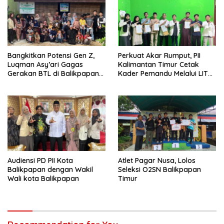
Bangkitkan Potensi Gen Z,
Perkuat Akar Rumput, PII
Luqman Asy’ari Gagas
Kalimantan Timur Cetak
Gerakan BTL di Balikpapan
Kader Pemandu Melalui LIT
Timur
dan KP2M di Samarinda
Audiensi PD PII Kota
Atlet Pagar Nusa, Lolos
Balikpapan dengan Wakil
Seleksi O2SN Balikpapan
Wali kota Balikpapan
Timur