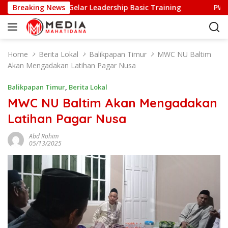
S
 Balikpapan Gelar Leadership Basic Training
Breaking News
PW PII Kali
k
i
p
t
Home
Berita Lokal
Balikpapan Timur
MWC NU Baltim
o
Akan Mengadakan Latihan Pagar Nusa
c
o
Balikpapan Timur
,
Berita Lokal
n
MWC NU Baltim Akan Mengadakan
t
Latihan Pagar Nusa
e
n
Abd Rohim
t
05/13/2025