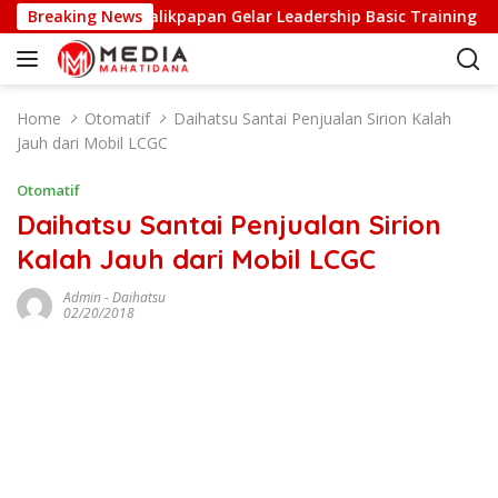
S
erkarakter, PII Balikpapan Gelar Leadership Basic Training
Breaking News
k
i
p
t
Home
Otomatif
Daihatsu Santai Penjualan Sirion Kalah
o
Jauh dari Mobil LCGC
c
o
Otomatif
n
Daihatsu Santai Penjualan Sirion
t
Kalah Jauh dari Mobil LCGC
e
n
Admin
-
Daihatsu
t
02/20/2018